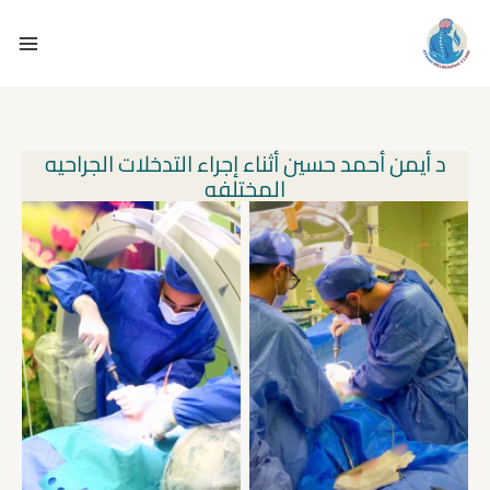
خطي
لى
لمحتوى
د أيمن أحمد حسين أثناء إجراء التدخلات الجراحيه
المختلفه
أثناء تثبيت عمليه تثبيت الفقرات
أثناء تدخل جراحى لتثبيت الفقرات
بشرائح و مسامير لمريض يعانى
بشرائح و مسامير لمريض يعانى
من إنزلاق غضروفى و تزحزح
من إنزلاق غضروفى قطنى و
بالفقرات القطنيه
زحزحه بالفقرات