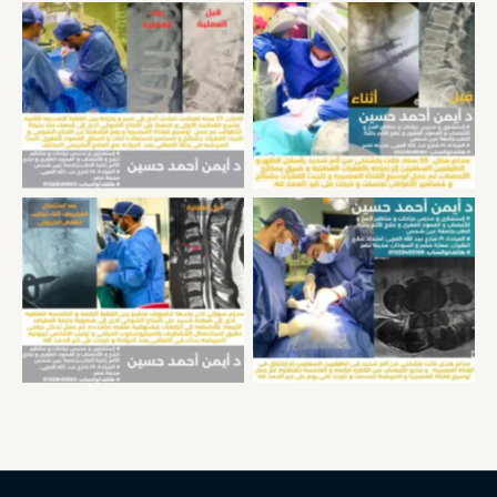
تدخل جراحى لتثبيت زحزحه
تثبيت كسر بالفقرات الصدريه و
بالفقرات القطنيه بشرائح و
القط
مسامير
استئصال انزلاق غضروفى هنقى
توسيع القناة العصبيه القطنيه
بالميكروسكوب الجراحى