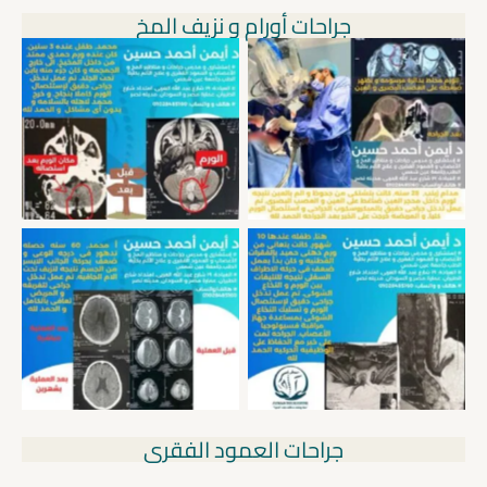
جراحات أورام و نزيف المخ
استئصال ورم بمحجر العين
استئصال اورام المخ بالأطفال
استئصال ورم دهنى حميد
علاج نزيف المخ جراحيا – نزيف
بالعمود الفقرى و النخاع
تحت الأم الجافيه
الشوكى
جراحات العمود الفقرى