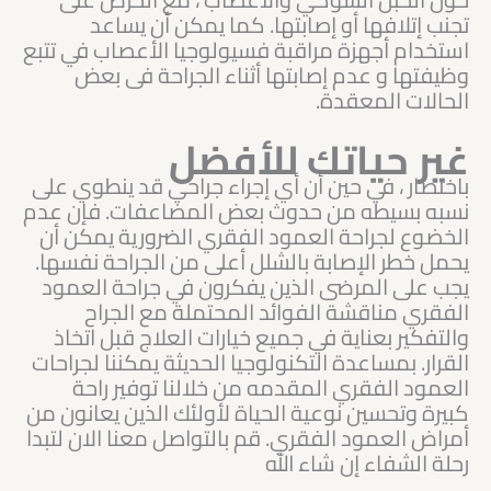
تجنب إتلافها أو إصابتها. كما يمكن أن يساعد
استخدام أجهزة مراقبة فسيولوجيا الأعصاب في تتبع
وظيفتها و عدم إصابتها أثناء الجراحة فى بعض
الحالات المعقدة.
غير حياتك للأفضل
باختصار ، في حين أن أي إجراء جراحي قد ينطوي على
نسبه بسيطه من حدوث بعض المضاعفات. فإن عدم
الخضوع لجراحة العمود الفقري الضرورية يمكن أن
يحمل خطر الإصابة بالشلل أعلى من الجراحة نفسها.
يجب على المرضى الذين يفكرون في جراحة العمود
الفقري مناقشة الفوائد المحتملة مع الجراح
والتفكير بعناية في جميع خيارات العلاج قبل اتخاذ
القرار. بمساعدة التكنولوجيا الحديثة يمكننا لجراحات
العمود الفقري المقدمه من خلالنا توفير راحة
كبيرة وتحسين نوعية الحياة لأولئك الذين يعانون من
أمراض العمود الفقري. قم بالتواصل معنا الان لتبدا
رحلة الشفاء إن شاء الله