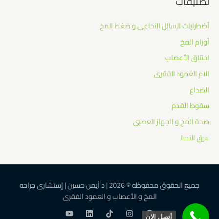
تصنيفات
أضطرابات السائل النخاعى و ضغط المخ
أورام المخ
اختناق الأعصاب
الام العمود الفقرى
الصداع
سقوط القدم
صحة المخ و الجهاز العصبى
عرق النسا
جميع الحقوق محفوظه © 2026 | د أيمن حسين | إستشارى جراحه
المخ و الأعصاب و العمود الفقرى
أتصل الان