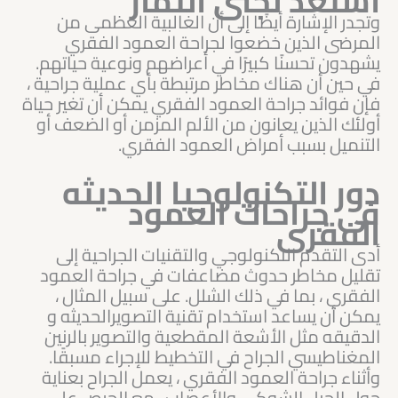
أستعد لجنى الثمار
وتجدر الإشارة أيضًا إلى أن الغالبية العظمى من
المرضى الذين خضعوا لجراحة العمود الفقري
يشهدون تحسنًا كبيرًا في أعراضهم ونوعية حياتهم.
في حين أن هناك مخاطر مرتبطة بأي عملية جراحية ،
فإن فوائد جراحة العمود الفقري يمكن أن تغير حياة
أولئك الذين يعانون من الألم المزمن أو الضعف أو
التنميل بسبب أمراض العمود الفقري.
دور التكنولوجيا الحديثه
فى جراحات العمود
الفقرى
أدى التقدم التكنولوجي والتقنيات الجراحية إلى
تقليل مخاطر حدوث مضاعفات في جراحة العمود
الفقري ، بما في ذلك الشلل. على سبيل المثال ،
يمكن أن يساعد استخدام تقنية التصويرالحديثه و
الدقيقه مثل الأشعة المقطعية والتصوير بالرنين
المغناطيسي الجراح في التخطيط للإجراء مسبقًا.
وأثناء جراحة العمود الفقري ، يعمل الجراح بعناية
حول الحبل الشوكي والأعصاب ، مع الحرص على