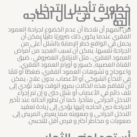
خطورة تأجيل التدخل
الجراحى فى حال الحاجه
إليه
من المهم أن نلاحظ أن عدم الخضوع لجراحة العمود
الفقري عندما يكون ذلك ضروريًا طبيًا يمكن أن
يحمل في الواقع خطر الإصابة بالشلل أعلى من
الجراحة نفسها. يمكن أن تسبب العديد من أمراض
العمود الفقري ، مثل الانزلاق الغضروفي ، ضيق
القناة العصبيه, كسور و أورام العمود الفقرى,
واعوجاج و تشوهات العمود الفقري، ضغطًا أو تلفًا
في النخاع الشوكي أو الأعصاب. بدون علاج ، يمكن
أن تتفاقم هذه الحالات بمرور الوقت وقد تؤدي إلى
تلف دائم في الأعصاب أو شلل حتى و إن تم إجراء
التدخل الجراحى متأخرا. كما أن تطور الحاله عند تأخير
الجراحة حين الحاجه إليها يؤدى إلى زيادة تعقيد
التدخل الجراحى و صعوبته مما يعرض المريض إلى
صعوبات و مخاطر أكثر و فرص أقل للتحسن.