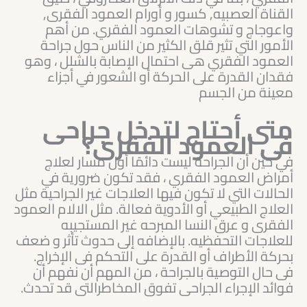
القناة العصبيه, كسور و أورام العمود الفقرى,
واعوجاج و تشوهات العمود الفقري. من أهم
الأمور التي تثير قلق الكثير من الناس حول جراحة
العمود الفقري هى احتمال الإصابة بالشلل ، وهو
فقدان القدرة على الحركة أو الشعور في أجزاء
معينة من الجسم
متى أحتاج لتدخل جراحى
فى العمود الفقرى؟
في حين أن الجراحة ليست دائمًا أول مسار لعلاج
أمراض العمود الفقري ، فقد تكون ضرورية في
الحالات التي لا تكون فيها العلاجات غير الجراحية مثل
العلاج الطبيعي أو الأدوية فعالة. مثل الالام العمود
الفقرى و عرق النسا المبرحه غير المستجيبه
للعلاجات التحفظيه. بالإضافه إلى حدوث تأثر و ضعف
بحركة الأطراف أو القدرة على التحكم فى الإخراج.
فى حال التوصية بالجراحة ، من المهم أن نفهم أن
فوائد الإجراء الجراحى تفوق المخاطرالتى قد تحدث.