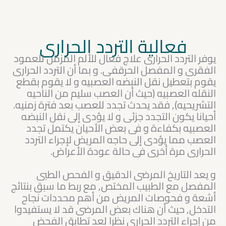
فعالية التردد الحرارى
يوفر التردد الحرارى علاج فعال للألم المزمن للعمود
الفقرى و المفصل الحرقفى. و بما أن التردد الحرارى
يقوم بتعطيل نقل النبضه العصبيه و لا يقوم بقطع
النقله العصبيه (حيث أن العصب سليم من الناحيه
التشريحيه), فقد يحدث تجدد للعصب بعد فترة زمنيه.
أحيانا يكون التجدد جزئى و لا يؤدى إلى نقل النبضه
العصبيه بكفاءة و فى بعض الأحيان يكتمل تجدد
العصب مما يؤدى إلى حاجه المريض لإجراء التردد
الحرارى مرة أخرى فى حالة عودة الأعراض.
و يعد التاريخ المرضى الدقيق و الفحص الطبى
المفصل مع الطبيب المختص, مع ربط ما سبق بنتائج
أشعة و فحوصات المريض من أهم محددات نجاح
التدخل, حيث أن هناك بعض المرضى قد لا يستفيدوا
من إجراء التردد الحرارى نظرا لعد تطابق الفحض