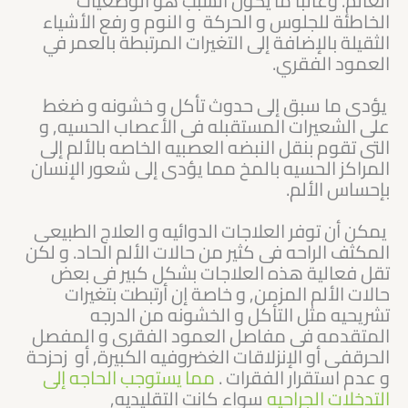
العالم. وغالبا ما يكون السبب هو الوضعيات
الخاطئة للجلوس و الحركة و النوم و رفع الأشياء
الثقيلة بالإضافة إلى التغيرات المرتبطة بالعمر في
العمود الفقري.
يؤدى ما سبق إلى حدوث تأكل و خشونه و ضغط
على الشعيرات المستقبله فى الأعصاب الحسيه, و
التى تقوم بنقل النبضه العصبيه الخاصه بالألم إلى
المراكز الحسيه بالمخ مما يؤدى إلى شعور الإنسان
بإحساس الألم.
يمكن أن توفر العلاجات الدوائيه و العلاج الطبيعى
المكثف الراحه فى كثير من حالات الألم الحاد. و لكن
تقل فعالية هذه العلاجات بشكل كبير فى بعض
حالات الألم المزمن, و خاصة إن أرتبطت بتغيرات
تشريحيه مثل التأكل و الخشونه من الدرجه
المتقدمه فى مفاصل العمود الفقرى و المفصل
الحرقفى أو الإنزلاقات الغضروفيه الكبيرة, أو زحزحة
و عدم استقرار الفقرات .
مما يستوجب الحاجه إلى
التدخلات الجراحيه
سواء كانت التقليديه,