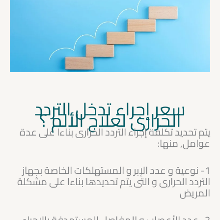
سعر إجراء تدخل التردد
الحرارى لعلاج الألم ؟
يتم تحديد تكلفة إجراء التردد الحرارى بناءا على عدة
عوامل, منها:
1- نوعية و عدد الإبر و المستهلكات الخاصة بجهاز
التردد الحرارى و التى يتم تحديدها بناءا على مشكلة
المريض
2- عدد الأعصاب و المفاصل المستهدفة بالإجراء