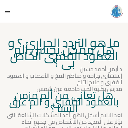
خطي
لى
لمحتوى
ما هو التردد الحرارى ؟ و
هل ممكن يحسن ألم
العمود الفقرى الخاص
بى ؟
د أيمن أحمد حسين
إستشارى جراحة و مناظير المخ و الأعصاب و العمود
الفقرى و علاج الألم
مدرس بكلية الطب جامعة عين شمس
هل تعانى من ألم مزمن
بالعمود الفقرى و الم عرق
النسا ؟
تعد الالام أسفل الظهر أحد المشكلات الشائعة التى
تؤثر على العديد من الأشخاص في جميع أنحاء