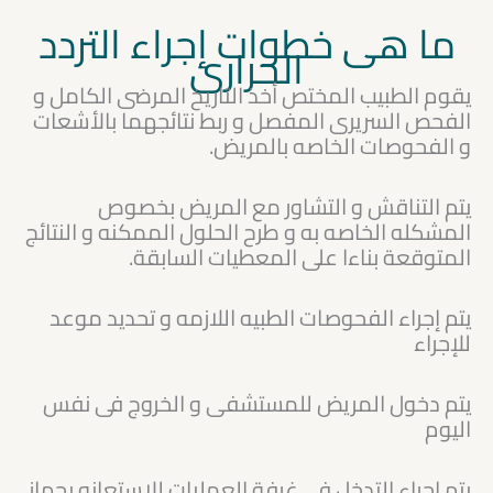
ما هى خطوات إجراء التردد
الحرارى
يقوم الطبيب المختص أخذ التاريخ المرضى الكامل و
الفحص السريرى المفصل و ربط نتائجهما بالأشعات
و الفحوصات الخاصه بالمريض.
يتم التناقش و التشاور مع المريض بخصوص
المشكله الخاصه به و طرح الحلول الممكنه و النتائج
المتوقعة بناءا على المعطيات السابقة.
يتم إجراء الفحوصات الطبيه اللازمه و تحديد موعد
للإجراء
يتم دخول المريض للمستشفى و الخروج فى نفس
اليوم
يتم إجراء التدخل فى غرفة العمليات للإستعانه بجهاز